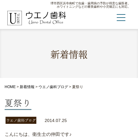
堺市西区浜寺南町で虫歯・歯周病の予防が得意な歯医者。
ホワイトニングなどの審美歯科や小児矯正にも対応。
新着情報
HOME
>
新着情報
>
ウエノ歯科ブログ
>
夏祭り
夏祭り
ウエノ歯科ブログ
2014.07.25
こんにちは、衛生士の仲田です♪