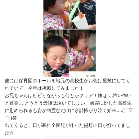
他には保育園のホールを地元の高校生がお化け屋敷にしてく
れていて、今年は挑戦してみました！
お兄ちゃんはビビりながらも何とかクリア！妹は….怖い怖い
と連発….とうとう最後は泣いてしまい、幽霊に扮した高校生
に慰められるも姿が幽霊なだけに余計怖がり泣く始末….(￣▽
￣;)笑
出てくると、日が暮れ全園児が作った提灯に日が灯ってまし
た☆