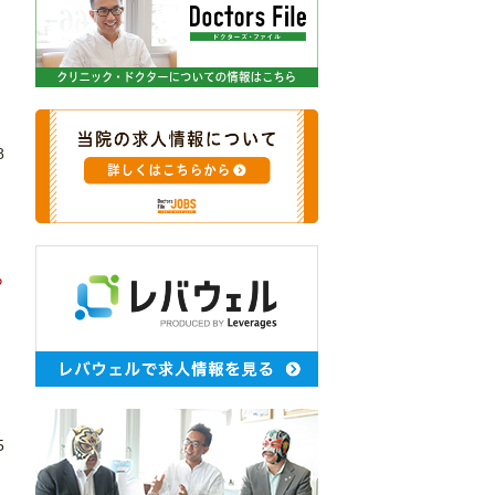
8
り
ら
5