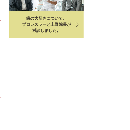
歯の大切さについて、
ら
プロレスラーと上野院長が
対談しました。
1
ら