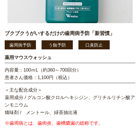
ブクブクうがいするだけの歯周病予防「新習慣」
歯周病予防
う蝕予防
口臭防止
薬用マウスウォッシュ
内容量：100ｍL（約360～700回分）
患者さん価格：1,100円（税込）
＜主な配合成分＞
薬用成分 / グルコン酸クロルヘキシジン、グリチルリチン酸ア
ンモニウム
矯味剤 / メントール、緑茶抽出液
※歯周病とは、歯肉炎、歯槽膿漏の総称です。