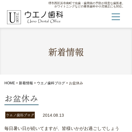
堺市西区浜寺南町で虫歯・歯周病の予防が得意な歯医者。
ホワイトニングなどの審美歯科や小児矯正にも対応。
新着情報
HOME
>
新着情報
>
ウエノ歯科ブログ
>
お盆休み
お盆休み
ウエノ歯科ブログ
2014.08.13
毎日暑い日が続いてますが、皆様いかがお過ごしでしょう