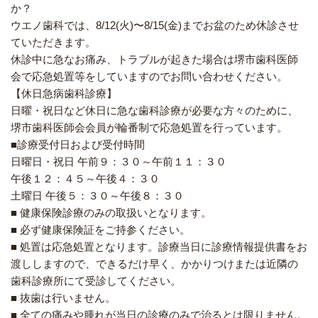
か？
ウエノ歯科では、8/12(火)〜8/15(金)までお盆のため休診させ
ていただきます。
休診中に急なお痛み、トラブルが起きた場合は堺市歯科医師
会で応急処置等をしていますのでお問い合わせください。
【休日急病歯科診療】
日曜・祝日など休日に急な歯科診療が必要な方々のために、
堺市歯科医師会会員が輪番制で応急処置を行っています。
■診療受付日および受付時間
日曜日・祝日 午前９：３０～午前１１：３０
午後１２：４５～午後４：３０
土曜日 午後５：３０～午後８：３０
■ 健康保険診療のみの取扱いとなります。
■ 必ず健康保険証をご持参ください。
■ 処置は応急処置となります。診療当日に診療情報提供書をお
渡ししますので、できるだけ早く、かかりつけまたは近隣の
歯科診療所にて受診してください。
■ 抜歯は行いません。
■ 全ての痛みや腫れが当日の診療のみで治るとは限りません。