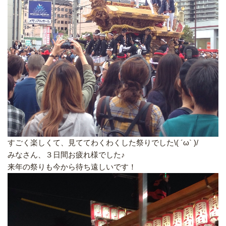
すごく楽しくて、見ててわくわくした祭りでした\( ´ω` )/
みなさん、３日間お疲れ様でした♪
来年の祭りも今から待ち遠しいです！