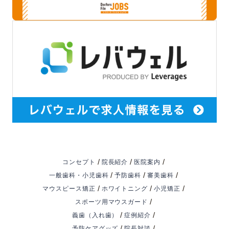
/
/
/
コンセプト
院長紹介
医院案内
/
/
/
一般歯科・小児歯科
予防歯科
審美歯科
/
/
/
マウスピース矯正
ホワイトニング
小児矯正
/
スポーツ用マウスガード
/
/
義歯（入れ歯）
症例紹介
/
/
予防ケアグッズ
院長対談