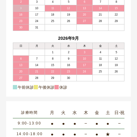
2
3
4
5
6
7
8
9
10
11
12
13
14
15
16
17
18
19
20
21
22
23
24
25
26
27
28
29
30
31
2026年9月
日
月
火
水
木
金
土
1
2
3
4
5
6
7
8
9
10
11
12
13
14
15
16
17
18
19
20
21
22
23
24
25
26
27
28
29
30
午前休診
午後休診
休診
月
火
水
木
金
土
日・祝
診療時間
●
●
●
−
●
●
−
9:00-13:00
●
●
●
−
●
★
−
14:00-18:00