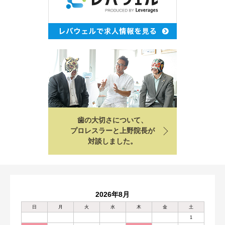
歯の大切さについて、
プロレスラーと上野院長が
対談しました。
2026年8月
日
月
火
水
木
金
土
1