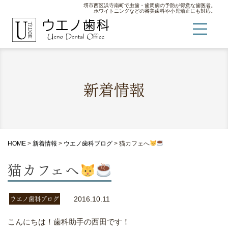
堺市西区浜寺南町で虫歯・歯周病の予防が得意な歯医者。
ホワイトニングなどの審美歯科や小児矯正にも対応。
新着情報
HOME
>
新着情報
>
ウエノ歯科ブログ
>
猫カフェへ
猫カフェへ
ウエノ歯科ブログ
2016.10.11
こんにちは！歯科助手の西田です！