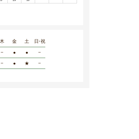
28
29
30
木
金
土
日・祝
−
●
●
−
−
●
★
−