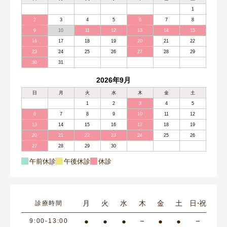
1
2
3
4
5
6
7
8
9
10
11
12
13
14
15
16
17
18
19
20
21
22
23
24
25
26
27
28
29
30
31
2026年9月
日
月
火
水
木
金
土
1
2
3
4
5
6
7
8
9
10
11
12
13
14
15
16
17
18
19
20
21
22
23
24
25
26
27
28
29
30
午前休診
午後休診
休診
月
火
水
木
金
土
日・祝
診療時間
●
●
●
−
●
●
−
9:00-13:00