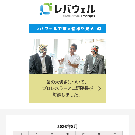
歯の大切さについて、
プロレスラーと上野院長が
対談しました。
2026年8月
日
月
火
水
木
金
土