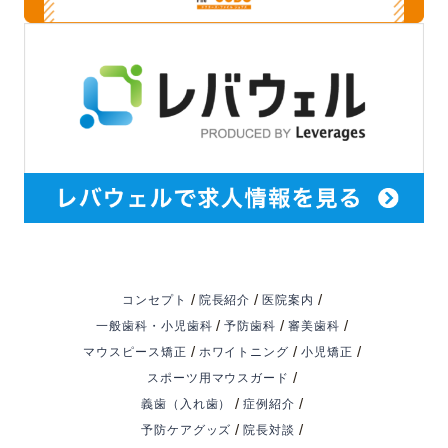
/
/
/
コンセプト
院長紹介
医院案内
/
/
/
一般歯科・小児歯科
予防歯科
審美歯科
/
/
/
マウスピース矯正
ホワイトニング
小児矯正
/
スポーツ用マウスガード
/
/
義歯（入れ歯）
症例紹介
/
/
予防ケアグッズ
院長対談