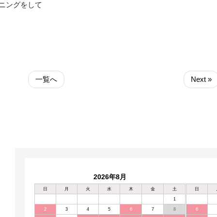
ニングをして
一覧へ
Next »
2026年8月
日
月
火
水
木
金
土
日
1
2
3
4
5
6
7
8
6