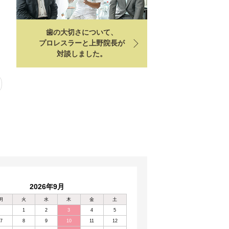
歯の大切さについて、
プロレスラーと上野院長が
対談しました。
2026年9月
月
火
水
木
金
土
1
2
3
4
5
7
8
9
10
11
12