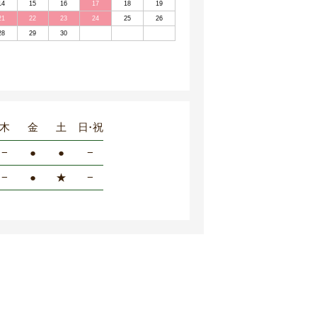
14
15
16
17
18
19
21
22
23
24
25
26
28
29
30
木
金
土
日・祝
−
●
●
−
−
●
★
−