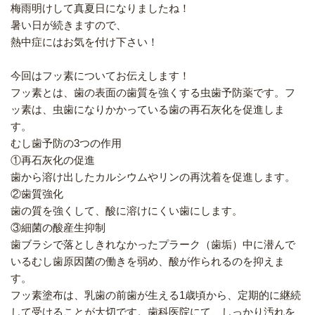
梅雨明けして真夏日になりましたね！
暑い日が続きますので、
熱中症にはお気を付け下さい！
今回はフッ素についてお伝えします！
フッ素とは、歯の表面の歯質を強くする虫歯予防薬です。フ
ッ素は、虫歯になりかかっている歯の再石灰化を促進しま
す。
むし歯予防の
3
つの作用
①再石灰化の促進
歯から溶け出したカルシウムやリンの再沈着を促進します。
②歯質強化
歯の質を強くして、酸に溶けにくい歯にします。
③細菌の酸産生抑制
歯ブラシで落としきれなかったプラーク（歯垢）中に潜んで
いるむし歯原因菌の働きを弱め、酸が作られるのを抑えま
す。
フッ素塗布は、乳歯の前歯が生える
1
歳頃から、定期的に継続
して受けることが大切です。歯科医院にて、しっかり汚れを