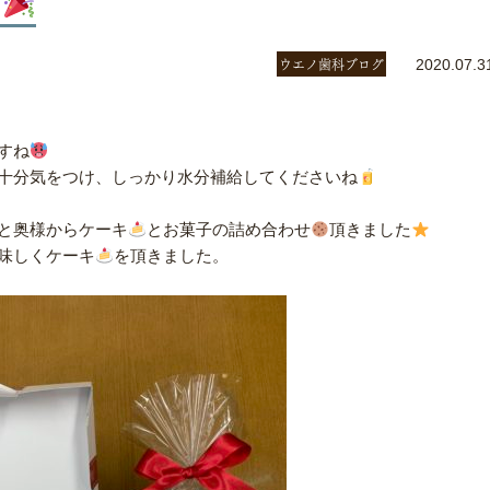
ウエノ歯科ブログ
2020.07.3
すね
十分気をつけ、しっかり水分補給してくださいね
と奥様からケーキ
とお菓子の詰め合わせ
頂きました
味しくケーキ
を頂きました。