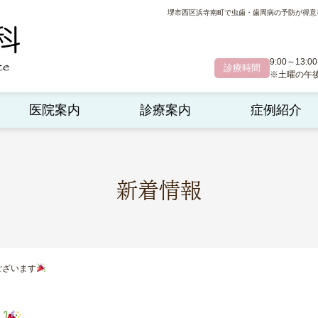
堺市西区浜寺南町で虫歯・歯周病の予防が得意
9:00～13:00
診療時間
※土曜の午後診
医院案内
診療案内
症例紹介
新着情報
ございます
す