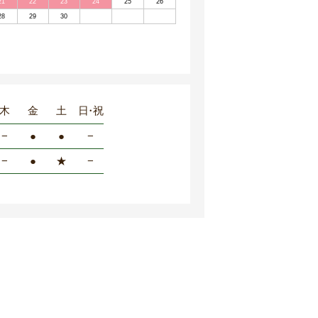
21
22
23
24
25
26
28
29
30
木
金
土
日・祝
−
●
●
−
−
●
★
−