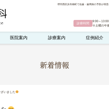
堺市西区浜寺南町で虫歯・歯周病の予防が得意
9:00～13:00
診療時間
※土曜の午後診
医院案内
診療案内
症例紹介
新着情報
ございました
した