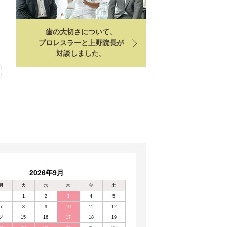
歯の大切さについて、
プロレスラーと上野院長が
対談しました。
2026年9月
月
火
水
木
金
土
1
2
3
4
5
7
8
9
10
11
12
14
15
16
17
18
19