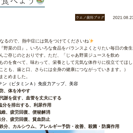
ウエノ歯科ブログ
2021.08.2
なるので、熱中症には気をつけてくださいね
『野菜の日』。いろいろな食品をバランスよくとりたい毎日の食生
んご存じのとおりです。ただ、「じゃあ野菜ジュースを飲め
ものを食べて、味わって、栄養として元気な体作りに役立ててほし
ことも、歯と口、さらには全身の健康につながっていきます。）
まとめました。
テン（ビタミンＡ）免疫力アップ、美容
防、体を冷やす
代謝を促す、血管を丈夫にする
塩分を排出する、利尿作用
繊維、疲労回復、便秘解消
鉄分、疲労回復、貧血防止
鉄分、カルシウム、アレルギー予防・改善、殺菌・防腐作用