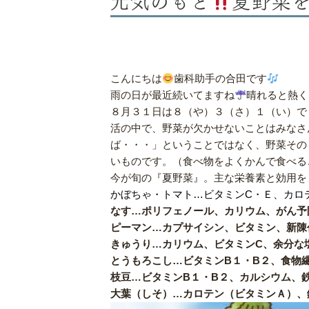
こんにちは
歯科助手の合田です
雨の日が最近続いてますね
晴れると熱く
８月３１日は８（や）３（さ）１（い）で
活の中で、野菜が欠かせないことはみなさ
ば・・・」ということではなく、野菜その
いものです。（食べ物をよくかんで食べる
今が旬の『夏野菜』。主な栄養素と効用を
かぼちゃ・トマト…ビタミンC・Ｅ、カロ
なす…ポリフェノール、カリウム、がん予
ピーマン…カプサイシン、ビタミン、新陳
きゅうり…カリウム、ビタミンC、余分な
とうもろこし…ビタミンB１・B２、食物
枝豆…ビタミンB１・B２、カルシウム、
大葉（しそ）…カロテン（ビタミンＡ）、