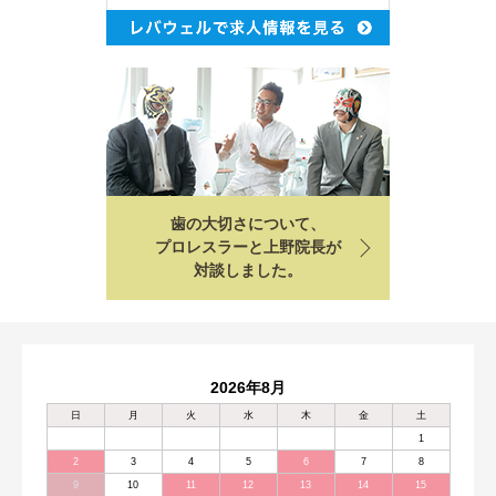
歯の大切さについて、
プロレスラーと上野院長が
対談しました。
2026年8月
日
月
火
水
木
金
土
1
2
3
4
5
6
7
8
9
10
11
12
13
14
15