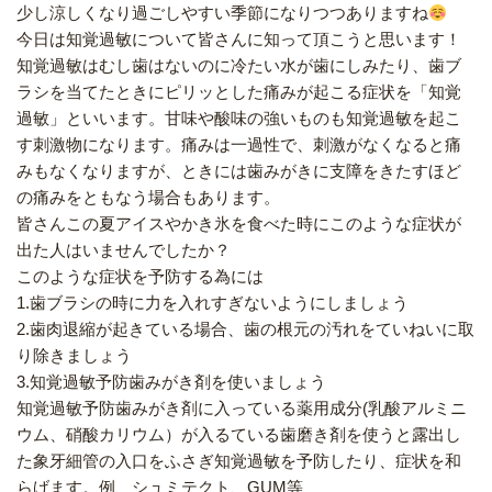
少し涼しくなり過ごしやすい季節になりつつありますね
今日は知覚過敏について皆さんに知って頂こうと思います！
知覚過敏はむし歯はないのに冷たい水が歯にしみたり、歯ブ
ラシを当てたときにピリッとした痛みが起こる症状を「知覚
過敏」といいます。甘味や酸味の強いものも知覚過敏を起こ
す刺激物になります。痛みは一過性で、刺激がなくなると痛
みもなくなりますが、ときには歯みがきに支障をきたすほど
の痛みをともなう場合もあります。
皆さんこの夏アイスやかき氷を食べた時にこのような症状が
出た人はいませんでしたか？
このような症状を予防する為には
1.歯ブラシの時に力を入れすぎないようにしましょう
2.歯肉退縮が起きている場合、歯の根元の汚れをていねいに取
り除きましょう
3.知覚過敏予防歯みがき剤を使いましょう
知覚過敏予防歯みがき剤に入っている薬用成分(乳酸アルミニ
ウム、硝酸カリウム）が入るている歯磨き剤を使うと露出し
た象牙細管の入口をふさぎ知覚過敏を予防したり、症状を和
らげます。例、シュミテクト、GUM等