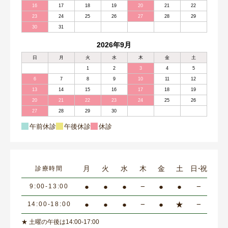
16
17
18
19
20
21
22
23
24
25
26
27
28
29
30
31
2026年9月
日
月
火
水
木
金
土
1
2
3
4
5
6
7
8
9
10
11
12
13
14
15
16
17
18
19
20
21
22
23
24
25
26
27
28
29
30
午前休診
午後休診
休診
月
火
水
木
金
土
日・祝
診療時間
●
●
●
−
●
●
−
9:00-13:00
●
●
●
−
●
★
−
14:00-18:00
★ 土曜の午後は14:00-17:00