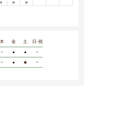
28
29
30
木
金
土
日・祝
−
●
●
−
−
●
★
−