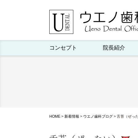
コンセプト
院長紹介
HOME
>
新着情報
>
ウエノ歯科ブログ
>
舌苔（ぜっ
舌苔（ぜったい）