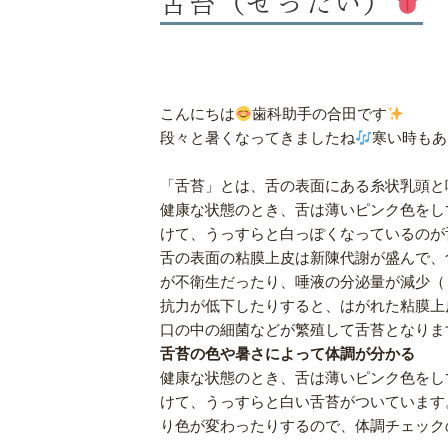
こんにちは
歯科助手の合田です
段々と暑くなってきましたね
寒い時もあ
「舌苔」とは、舌の表面にある糸状乳頭と
健康な状態のとき、舌は薄いピンク色をし
けて、うっすらと白っぽくなっているのが
舌の表面の粘膜上皮は新陳代謝が盛んで、
が不衛生だったり、唾液の分泌量が減少（
抗力が低下したりすると、はがれた粘膜上
口の中の細菌などが繁殖して舌苔となりま
舌苔の色や暑さによって体調が分かる
健康な状態のとき、舌は薄いピンク色をし
けて、うっすらと白い舌苔がついています
り色が変わったりするので、体調チェック