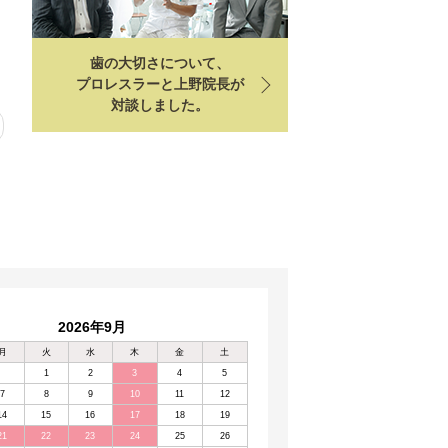
歯の大切さについて、
プロレスラーと上野院長が
対談しました。
2026年9月
月
火
水
木
金
土
1
2
3
4
5
7
8
9
10
11
12
14
15
16
17
18
19
21
22
23
24
25
26