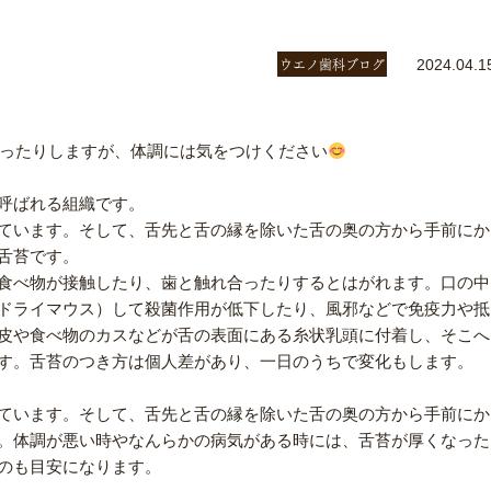
ウエノ歯科ブログ
2024.04.1
ったりしますが、体調には気をつけください
呼ばれる組織です。
ています。そして、舌先と舌の縁を除いた舌の奥の方から手前にか
舌苔です。
食べ物が接触したり、歯と触れ合ったりするとはがれます。口の中
ドライマウス）して殺菌作用が低下したり、風邪などで免疫力や抵
皮や食べ物のカスなどが舌の表面にある糸状乳頭に付着し、そこへ
す。舌苔のつき方は個人差があり、一日のうちで変化もします。
ています。そして、舌先と舌の縁を除いた舌の奥の方から手前にか
。体調が悪い時やなんらかの病気がある時には、舌苔が厚くなった
のも目安になります。