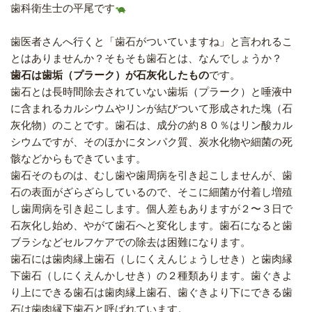
歯科衛生士の平尾です
歯医者さんへ行くと「歯石がついていますね」と言われるこ
とはありませんか？
そもそも歯石とは、なんでしょうか？
歯石は歯垢（プラーク）が石灰化したもの
です。
歯石とは長時間除去されていない歯垢（プラーク）と唾液中
に含まれるカルシウムやリンが結びついて形成された塊（石
灰化物）のことです。歯石は、成分の約８０％はリン酸カル
シウムですが、そのほかにタンパク質、炭水化物や細菌の死
骸などからもできています。
歯石そのものは、むし歯や歯周病を引き起こしませんが、歯
石の表面がざらざらしているので、そこに細菌が付着し増殖
し歯周病を引き起こします。個人差もありますが２〜３日で
石灰化し始め、やがて歯石へと変化します。歯石になると歯
ブラシなどセルフケアでの除去は困難になります。
歯石には歯肉縁上歯石（
しにくえんじょうしせき
）と歯肉縁
下歯石（
しにくえんかしせき
）の２種類あります。歯ぐきよ
り上にできる歯石は歯肉縁上歯石、歯ぐきより下にできる歯
石は歯肉縁下歯石と呼ばれています。