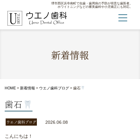
堺市西区浜寺南町で虫歯・歯周病の予防が得意な歯医者。
ホワイトニングなどの審美歯科や小児矯正にも対応。
新着情報
HOME
>
新着情報
>
ウエノ歯科ブログ
>
歯石
歯石
ウエノ歯科ブログ
2026.06.08
こんにちは！