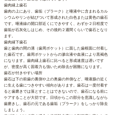
歯肉縁上歯石
歯肉の上にあり、歯垢（プラーク）と唾液中に含まれるカル
シウムやリンが結びついて形成された白色または黄色の歯石
です。唾液線の開口部近くにできやすく、わずか２日程度で
歯垢が石灰化しはじめ、その後約２週間くらいで歯石となり
ます。
歯肉縁下歯石
歯と歯肉の間の溝（歯周ポケット）に面した歯根面に付着し
た歯石です。歯周ポケットからの滲出液や血液により黒褐色
になります。
歯肉縁上歯石に比べると形成速度は遅いです
が、密度が高く固着力も強いため除去が困難になります。
歯石が付きやすい場所
歯石は下の前歯の裏側や上の奥歯の外側など、唾液腺の近く
に生える歯につきやすい傾向があります。歯石は一度付着す
ると歯磨きでは落とすことはできないので、歯石になる前に
ケアすることが大切です。日頃からこの部分を意識しながら
歯磨きし、歯石の元である歯垢（プラーク）をしっかり除去
しましょう。