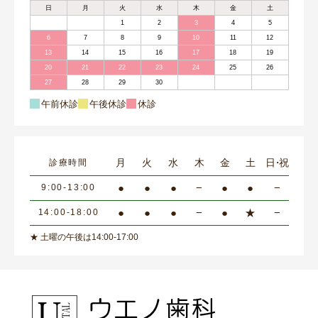
日
月
火
水
木
金
土
1
2
3
4
5
6
7
8
9
10
11
12
13
14
15
16
17
18
19
20
21
22
23
24
25
26
27
28
29
30
午前休診
午後休診
休診
月
火
水
木
金
土
日・祝
診療時間
●
●
●
−
●
●
−
9:00-13:00
●
●
●
−
●
★
−
14:00-18:00
★ 土曜の午後は14:00-17:00