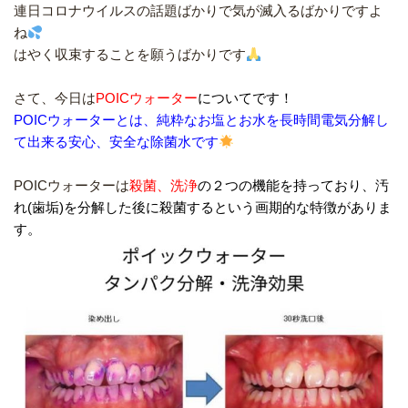
連日コロナウイルスの話題ばかりで気が滅入るばかりですよ
ね
はやく収束することを願うばかりです
さて、今日は
POICウォーター
についてです！
POICウォーターとは、純粋なお塩とお水を長時間電気分解し
て出来る安心、安全な除菌水です
POICウォーターは
殺菌、洗浄
の２つの機能を持っており、汚
れ(歯垢)を分解した後に殺菌するという画期的な特徴がありま
す。