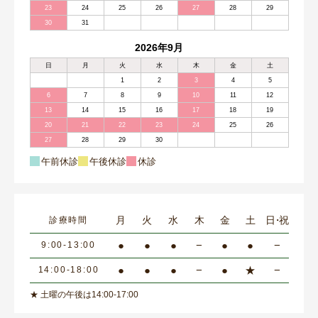
23
24
25
26
27
28
29
30
31
2026年9月
日
月
火
水
木
金
土
1
2
3
4
5
6
7
8
9
10
11
12
13
14
15
16
17
18
19
20
21
22
23
24
25
26
27
28
29
30
午前休診
午後休診
休診
月
火
水
木
金
土
日・祝
診療時間
●
●
●
−
●
●
−
9:00-13:00
●
●
●
−
●
★
−
14:00-18:00
★ 土曜の午後は14:00-17:00